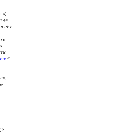
ns)
ዋወቀ።
ፈልጉትን
ያያዘ
ክ
ባበር
com
በርካታ
ሲው
)ን