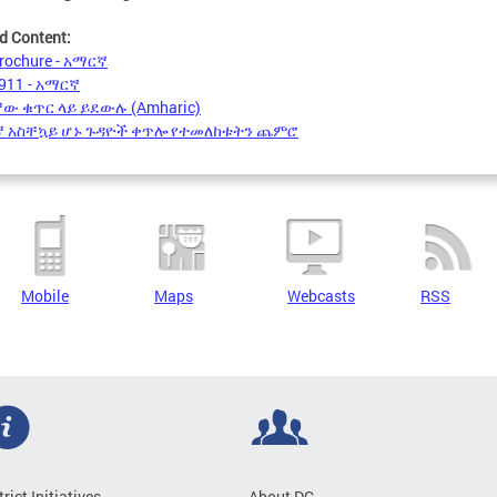
d Content:
rochure - አማርኛ
911 - አማርኛ
ው ቁጥር ላይ ይደውሉ (Amharic)
ኛ አስቸኳይ ሆኑ ጉዳዮች ቀጥሎ የተመለከቱትን ጨምሮ
Mobile
Maps
Webcasts
RSS
trict Initiatives
About DC