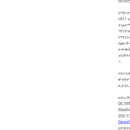
በአንድ
ስማርት9
የ911 
ተጠቃሚ
ማንኛውን
የሚያስች
ስልክ 9
ተቀባዩች
ያስችላቸ
።
የትርጉም
ቐንቐዎ
ቢያንስ
አድራሻ
DC Off
Washi
202-7
Danie
በትዊተር