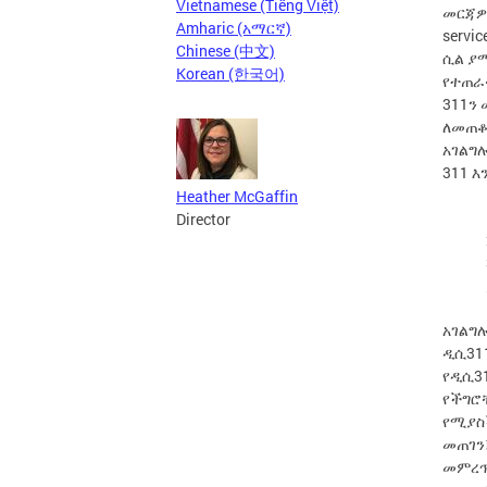
Vietnamese (Tiếng Việt)
መርጃዎች
Amharic (አማርኛ)
servi
Chinese (中文)
ሲል ያ
Korean (한국어)
የተጠራ
311ን
ለመጠቆም
አገልግ
311 እ
Heather McGaffin
Director
አገልግሎ
ዲሲ311
የዲሲ3
የችግሮ
የሚያስች
መጠገን፤
መምረጥ 