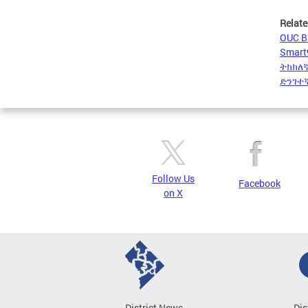
Relate
OUC B
Smart
ትክክለኛ
ድንገተ
Follow Us
Facebook
on X
District News
Dis