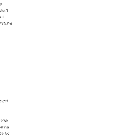
p
ማድረግ
 ፣
ለማስያዝ
ድረግ፤
፣
መንገድ
መሀኸል
ን እና