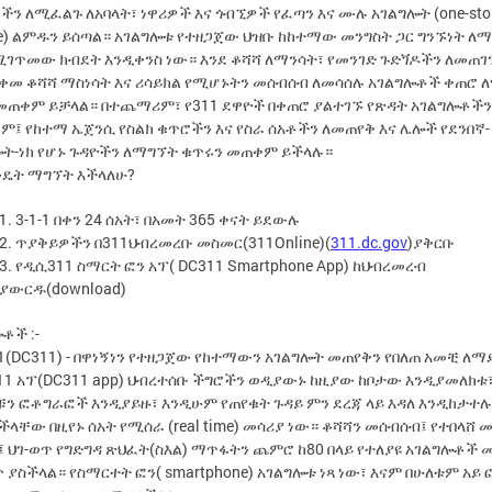
ን ለሚፈልጉ ለአባላት፣ ነዋሪዎች እና ጎብኚዎች የፈጣን እና ሙሉ አገልግሎት (one-sto
ce) ልምዱን ይሰጣል። አገልግሎቱ የተዘጋጀው ህዝቡ ከከተማው መንግስት ጋር ግንኙነት ለ
ሚገጥመው ክብደት እንዲቀንስ ነው። እንደ ቆሻሻ ለማንሳት፣ የመንገድ ጉድጘዶችን ለመጠገን
ቀመ ቆሻሻ ማስነሳት እና ሪሳይክል የሚሆኑትን መሰብሰብ ለመሳሰሉ አገልግሎቶች ቀጠሮ 
 መጠቀም ይቻላል። በተጨማሪም፣ የ311 ደዋዮች በቀጠሮ ያልተገኙ የጽዳት አገልግሎቶችን
፤ የከተማ ኤጀንሲ የስልክ ቁጥሮችን እና የስራ ሰአቶችን ለመጠየቅ እና ሌሎች የደንበኛ-
ሎት-ነክ የሆኑ ጉዳዮችን ለማግኘት ቁጥሩን መጠቀም ይችላሉ።
ንዴት ማግኘት እችላለሁ?
1. 3-1-1 በቀን 24 ሰአት፣ በአመት 365 ቀናት ይደውሉ
2. ጥያቅይዎችን በ311ህብረመረቡ መስመር(311Online)(
311.dc.gov
)ያቅርቡ
3. የዲሲ311 ስማርት ፎን አፕ( DC311 Smartphone App) ከህብረመረብ
ያውርዱ(download)
ቶች :-
(DC311) - በዋነኝነን የተዘጋጀው የከተማውን አገልግሎት መጠየቅን የበለጠ አመቺ ለማ
11 አፕ(DC311 app) ህብረተሰቡ ችግሮችን ወዲያውኑ ከዚያው ከቦታው እንዲያመለክቱ
ቹን ፎቶግራፎች እንዲያይዙ፣ እንዲሁም የጠየቁት ጉዳይ ምን ደረጃ ላይ እዳለ እንዲከታተሉ
ላቸው በዚየኑ ሰአት የሚሰራ (real time) መሳሪያ ነው። ቆሻሻን መሰብሰብ፤ የተበላሸ 
 ህገ-ወጥ የግድግዳ ጽህፈት(ስእል) ማጥፋትን ጨምሮ ከ80 በላይ የተለያዩ አገልግሎቶች 
ያስችላል። የስማርተት ፎን( smartphone) አገልግሎቱ ነጻ ነው፣ እናም በሁለቱም አይ ፎ