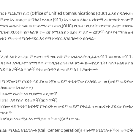
በረ ኮሚኒኬሽን ቢሮ (Office of Unified Communications (OUC) ራእይ በዲስትሪ
ሞያዊ እና ወጪን- ያማከለ፤ የአደጋ (911) እና የአደጋ ላልሆኑ የከተማ አገልግሎት ጥሪዎ
 ምላሽ መስጠት ነው። በተጨማሪም፣ ኦዩሲ(OUC) የህዝብ ደህንነት የድምጽ ራዲዮ ቴክኖሎ
ህዝብ ደህንነት ሽቦ-አልባ፤ የመረጃ ኮሚኒኬሽን ሲስተም እና መረጃዎች ላይ፤ የተማከለ ጠ
ቱን ያካተተ የማስተዳደር እና የማቀነባበር አገልግሎትን ይሰጣል።
ሉ
 ፖሊስ፤ እሳት እንዲሁም የድንገተኛ ግዜ የህክምና አገልግሎት ሲፈልጉ 911 ይደውሉ። 91
ነጻ ነው፤ እንዲሁም ከማንኛውም የዲስትሪክቱ ቦታ ሆነው ከመኖሪያ ቤት፤ ከሽቦ-አልባ እና 
 ሊደወል ይችላል። ከታች የተጠቀሱትን ለመጠቆም 911 ይጠቀሙ፡-
 ማንኛውንም በሂደት ላይ ያለ ወንጀል ወይም ጥፋተኛው በአካባቢው ካለ (ወይም ወድያ
አካባቢውን እንደለቀቀ)
 ሁሉም የእሳት እና የህክምና አደጋዎች
 የቤት እና የስራ ደፋሪዎች(ሰርጎ-ገቦች)
 በሰው ላይ ጉዳት፣ ከፍተኛ የንብረት መውደም ወይም የትራፊክ መጨናነቅ ያደረሱ የመኪ
ግጭቶች
 በፖሊስ እንደሚፈለግ የሚያውቁት ወንጀለኛ ባዮ ግዜ
 የስልክ ማእከል አገልግሎቱ (Call Center Operation)፣ የከተማ አገልግሎቶችን፤ ቁጥሮች