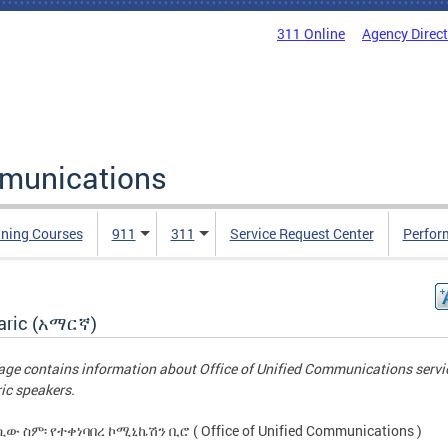
311 Online
Agency Direc
mmunications
ining Courses
911
311
Service Request Center
Perfor
ric (አማርኛ)
age contains information about Office of Unified Communications servi
c speakers.
ው ስም፡ የተቀነባበረ ኮሚኒኬሽን ቢሮ ( Office of Unified Communications )