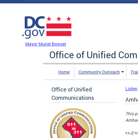
Skip to main content
DC Agency Top Menu
Mayor Muriel Bowser
Office of Unified Co
Home
Community Outreach
Tra
Office of Unified
Listen
Communications
Amha
This p
Amhari
የኤጀንሲ