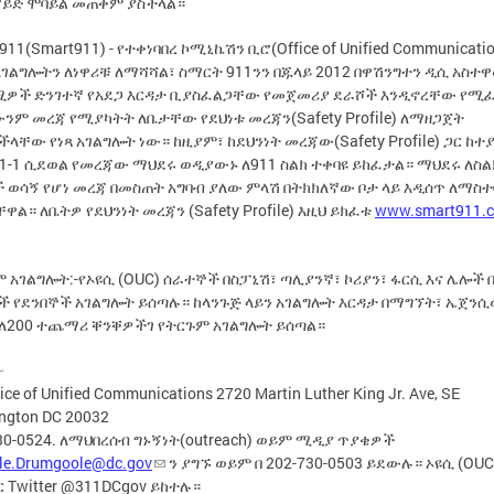
ሮይድ ሞባይል መጠቀም ያስችላል።
11(Smart911) - የተቀነባበረ ኮሚኒኬሽን ቢሮ(Office of Unified Communicatio
አገልግሎትን ለነዋሪቹ ለማሻሻል፣ ስማርት 911ንን በጁላይ 2012 በዋሽንግተን ዲሲ አስተ
ዎች ድንገተኛ የአደጋ እርዳታ ቢያስፈልጋቸው የመጀመሪያ ደራሾች እንዲኖረቸው የሚ
ም መረጃ የሚያካትት ለቤታቸው የደህነቱ መረጃን(Safety Profile) ለማዘጋጀት
ላቸው የነጻ አገልግሎት ነው። ከዚያም፣ ከደህንነት መረጃው(Safety Profile) ጋር ከተ
-1-1 ሲደወል የመረጃው ማህደሩ ወዲያውኑ ለ911 ስልክ ተቀባዩ ይከፈታል። ማህደሩ ለስል
 ወሳኝ የሆነ መረጃ በመስጠት አግባብ ያለው ምላሽ በትክክለኛው ቦታ ላይ እዲሰጥ ለማስተ
ዋል። ለቤትዎ የደህንነት መረጃን (Safety Profile) እዚህ ይክፈቱ
www.smart911.
 አገልግሎት:-የኦዩሲ (OUC) ሰራተኞች በስፓኒሽ፣ ጣሊያንኛ፣ ኮሪያን፣ ፋርሲ እና ሌሎች 
ች የደንበኞች አገልግሎት ይሰጣሉ። ከላንጉጅ ላይን አገልግሎት እርዳታ በማግኘት፣ ኤጀን
 ለ200 ተጨማሪ ቐንቐዎችገ የትርጉም አገልግሎት ይሰጣል።
፦
ice of Unified Communications 2720 Martin Luther King Jr. Ave, SE
ngton DC 20032
30-0524. ለማህበረሰብ ግኑኝነት(outreach) ወይም ሚዲያ ጥያቄዎች
lle.Drumgoole@dc.gov
ን ያግኙ ወይም በ 202-730-0503 ይደውሉ። ኦዩሲ (OUC
 Twitter @311DCgov ይከተሉ።