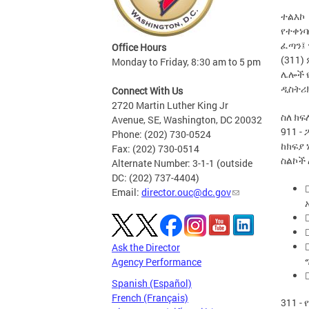
ተልእኮ
የተቀነባ
ፈጣን፤ 
Office Hours
(311)
Monday to Friday, 8:30 am to 5 pm
ሌሎች የ
ዲስትሪክ
Connect With Us
2720 Martin Luther King Jr
ስለ ክፍ
Avenue, SE, Washington, DC 20032
911 -
Phone: (202) 730-0524
ከክፍያ 
Fax: (202) 730-0514
ስልኮች
Alternate Number: 3-1-1 (outside
DC: (202) 737-4404)
Email:
director.ouc@dc.gov
Ask the Director
Agency Performance
Spanish (Español)
French (Français)
311 -